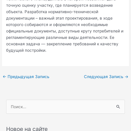
точную оценку участку, где планируется возведение
объекта. Разработка нормативно-технической
документации – важный этап проектирования, в ходе
которого собираются и оформляются необходимые
официальные документы, доступные кругу потребителей и
регламентирующие различные виды деятельности. Ее
основная задача — закрепление требований к качеству
будущей постройки.
Навигация
←
Предыдущая Запись
Следующая Запись
→
по
записям
П
о
и
с
Новое на сайте