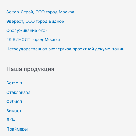
к
Selton-Строй, OOO город Москва
:
Эверест, ООО город Видное
Обслуживание окон
ГК ВИНСИТ город Москва
Негосударственная экспертиза проектной документации
Наша продукция
Бетлент
Стеклоизол
Фибиол
Бимаст
ЛКМ
Праймеры