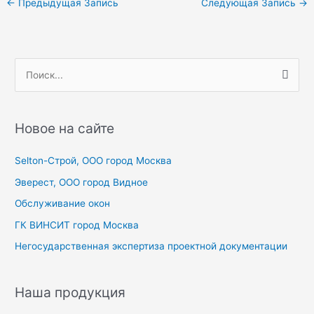
←
Предыдущая Запись
Следующая Запись
→
по
записям
П
о
и
с
Новое на сайте
к
Selton-Строй, OOO город Москва
:
Эверест, ООО город Видное
Обслуживание окон
ГК ВИНСИТ город Москва
Негосударственная экспертиза проектной документации
Наша продукция