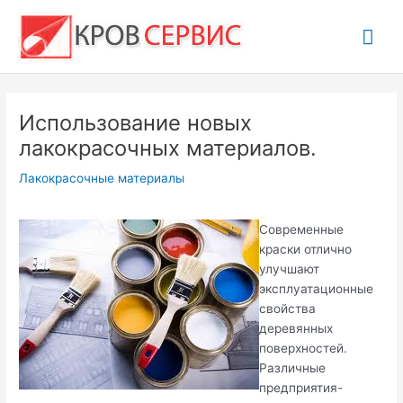
Перейти
Гла
к
содержимому
ме
Использование новых
лакокрасочных материалов.
Лакокрасочные материалы
Современные
краски отлично
улучшают
эксплуатационные
свойства
деревянных
поверхностей.
Различные
предприятия-