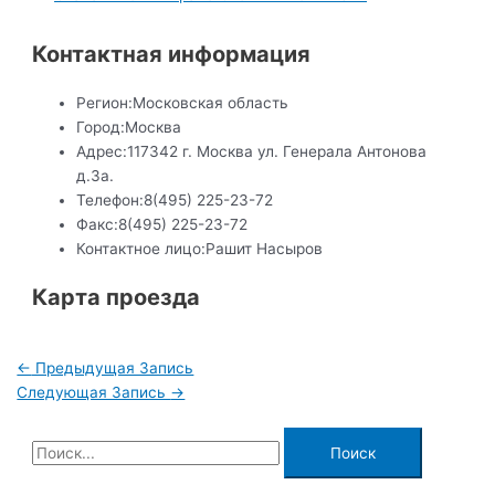
Контактная информация
Регион:
Московская область
Город:
Москва
Адрес:
117342 г. Москва ул. Генерала Антонова
д.3а.
Телефон:
8(495) 225-23-72
Факс:
8(495) 225-23-72
Контактное лицо:
Рашит Насыров
Карта проезда
Навигация
←
Предыдущая Запись
по
Следующая Запись
→
записям
П
о