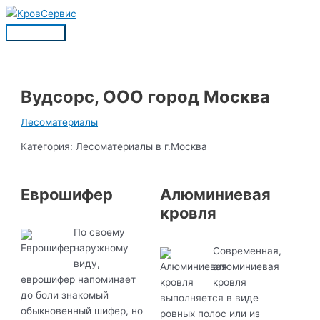
Перейти
к
Главное
содержимому
меню
Вудсорс, ООО город Москва
Лесоматериалы
Категория: Лесоматериалы в г.Москва
Еврошифер
Алюминиевая
кровля
По своему
наружному
Современная,
виду,
алюминиевая
еврошифер напоминает
кровля
до боли знакомый
выполняется в виде
обыкновенный шифер, но
ровных полос или из