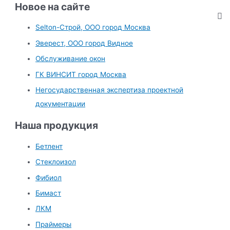
и
Новое на сайте
с
Selton-Строй, OOO город Москва
к
Эверест, ООО город Видное
:
Обслуживание окон
ГК ВИНСИТ город Москва
Негосударственная экспертиза проектной
документации
Наша продукция
Бетлент
Стеклоизол
Фибиол
Бимаст
ЛКМ
Праймеры