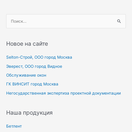
записям
П
о
и
с
Новое на сайте
к
Selton-Строй, OOO город Москва
:
Эверест, ООО город Видное
Обслуживание окон
ГК ВИНСИТ город Москва
Негосударственная экспертиза проектной документации
Наша продукция
Бетлент