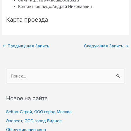
Сайт:
http://www.aquapoolrus.ru
Контактное лицо:
Андрей Николаевич
Карта проезда
Навигация
←
Предыдущая Запись
Следующая Запись
→
по
записям
П
о
и
с
Новое на сайте
к
Selton-Строй, OOO город Москва
:
Эверест, ООО город Видное
Обслуживание окон