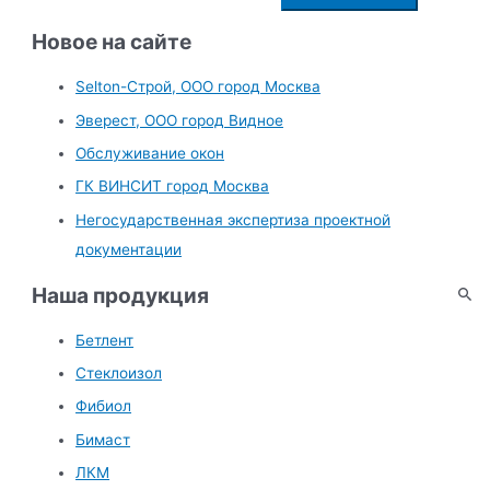
о
и
Новое на сайте
с
Selton-Строй, OOO город Москва
к
Эверест, ООО город Видное
:
Обслуживание окон
ГК ВИНСИТ город Москва
Негосударственная экспертиза проектной
документации
Наша продукция
Бетлент
Стеклоизол
Фибиол
Бимаст
ЛКМ