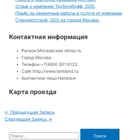
Отзыв о компании Трубогибофф, ООО.
Прайс на ремонтные работы и услуги от компании
Стандартстрой, ООО из города Москва.
Контактная информация
Регион:
Московская область
Город:
Москва
Телефон:
+7(499) 501 6123
Сайт:
http://www.tentland.ru
Контактное лицо:
Наталья
Карта проезда
Навигация
←
Предыдущая Запись
по
Следующая Запись
→
записям
П