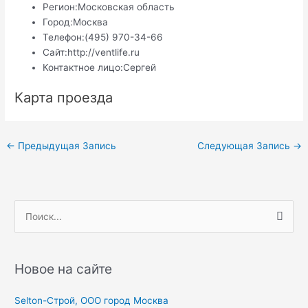
Регион:
Московская область
Город:
Москва
Телефон:
(495) 970-34-66
Сайт:
http://ventlife.ru
Контактное лицо:
Сергей
Карта проезда
Навигация
←
Предыдущая Запись
Следующая Запись
→
по
записям
П
о
и
с
Новое на сайте
к
Selton-Строй, OOO город Москва
: