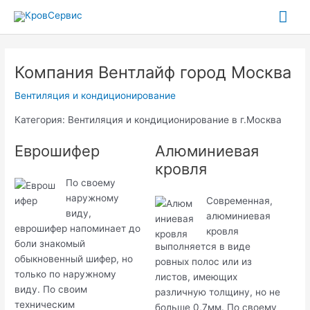
Перейти
Гла
к
содержимому
ме
Компания Вентлайф город Москва
Вентиляция и кондиционирование
Категория: Вентиляция и кондиционирование в г.Москва
Еврошифер
Алюминиевая
кровля
По своему
наружному
Современная,
виду,
алюминиевая
еврошифер напоминает до
кровля
боли знакомый
выполняется в виде
обыкновенный шифер, но
ровных полос или из
только по наружному
листов, имеющих
виду. По своим
различную толщину, но не
техническим
больше 0,7мм. По своему