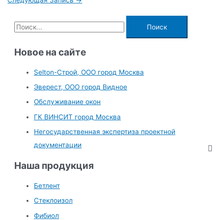
Следующая Запись
→
записям
П
о
и
Новое на сайте
с
Selton-Строй, OOO город Москва
к
Эверест, ООО город Видное
:
Обслуживание окон
ГК ВИНСИТ город Москва
Негосударственная экспертиза проектной
документации
Наша продукция
Бетлент
Стеклоизол
Фибиол