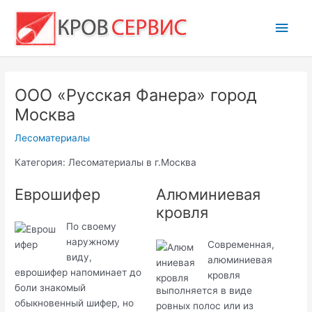
Перейти
Глав
к
содержимому
мен
ООО «Русская Фанера» город
Москва
Лесоматериалы
Категория: Лесоматериалы в г.Москва
Еврошифер
Алюминиевая
кровля
По своему
наружному
Современная,
виду,
алюминиевая
еврошифер напоминает до
кровля
боли знакомый
выполняется в виде
обыкновенный шифер, но
ровных полос или из