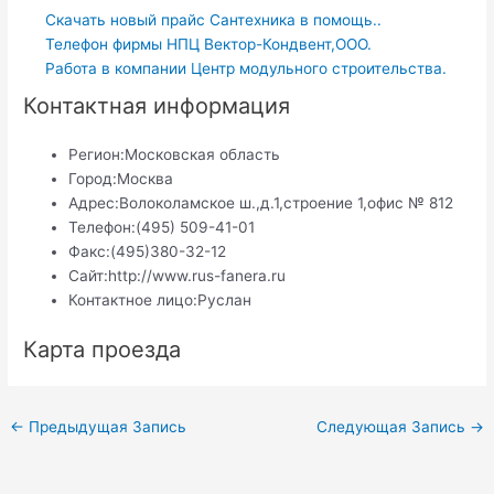
Скачать новый прайс Сантехника в помощь..
Телефон фирмы НПЦ Вектор-Кондвент,ООО.
Работа в компании Центр модульного строительства.
Контактная информация
Регион:
Московская область
Город:
Москва
Адрес:
Волоколамское ш.,д.1,строение 1,офис № 812
Телефон:
(495) 509-41-01
Факс:
(495)380-32-12
Сайт:
http://www.rus-fanera.ru
Контактное лицо:
Руслан
Карта проезда
Навигация
←
Предыдущая Запись
Следующая Запись
→
по
записям