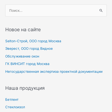
П
о
и
с
Новое на сайте
к
Selton-Строй, OOO город Москва
:
Эверест, ООО город Видное
Обслуживание окон
ГК ВИНСИТ город Москва
Негосударственная экспертиза проектной документации
Наша продукция
Бетлент
Стеклоизол