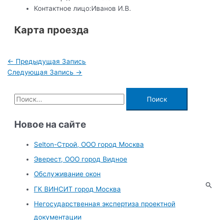
Контактное лицо:
Иванов И.В.
Карта проезда
Навигация
←
Предыдущая Запись
по
Следующая Запись
→
записям
П
о
и
Новое на сайте
с
Selton-Строй, OOO город Москва
к
Эверест, ООО город Видное
:
Обслуживание окон
ГК ВИНСИТ город Москва
Негосударственная экспертиза проектной
документации