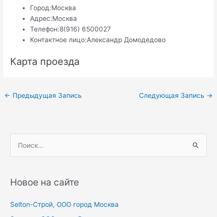
Город:
Москва
Адрес:
Москва
Телефон:
8(916) 6500027
Контактное лицо:
Александр Домодедово
Карта проезда
Навигация
←
Предыдущая Запись
Следующая Запись
→
по
записям
П
о
и
с
Новое на сайте
к
Selton-Строй, OOO город Москва
: