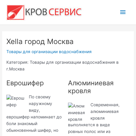
Перейти
Глав
к
содержимому
мен
Xella город Москва
Товары для организации водоснабжения
Категория: Товары для организации водоснабжения в
г.Москва
Еврошифер
Алюминиевая
кровля
По своему
наружному
Современная,
виду,
алюминиевая
еврошифер напоминает до
кровля
боли знакомый
выполняется в виде
обыкновенный шифер, но
ровных полос или из